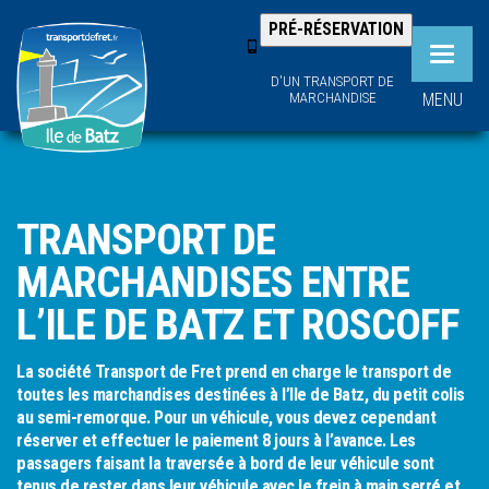
PRÉ-RÉSERVATION
Toggle
D'UN TRANSPORT DE
navigat
MARCHANDISE
MENU
TRANSPORT DE
MARCHANDISES ENTRE
L’ILE DE BATZ ET ROSCOFF
La société Transport de Fret prend en charge le transport de
toutes les marchandises
destinées à l’
Ile de Batz
, du petit colis
au semi-remorque. Pour un véhicule, vous devez cependant
réserver et effectuer le paiement 8 jours à l’avance. Les
passagers faisant la traversée à bord de leur véhicule sont
tenus de rester dans leur véhicule avec le frein à main serré et